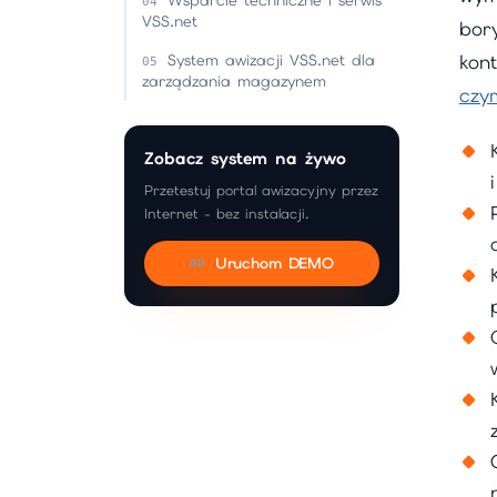
Wsparcie techniczne i serwis
VSS.net
bor
System awizacji VSS.net dla
kon
zarządzania magazynem
czy
Zobacz system na żywo
Przetestuj portal awizacyjny przez
Internet - bez instalacji.
Uruchom DEMO