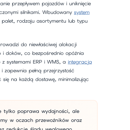
nie przepływem pojazdów i uniknięcie
łączonymi silnikami. Wbudowany
system
 palet, rodzaju asortymentu lub typu
owadzi do niewłaściwej alokacji
 i doków, co bezpośrednio opóźnia
ne z systemami ERP i WMS, a
integracja
i zapewnia pełną przejrzystość
ię na każdą dostawę, minimalizując
ie tylko poprawa wydajności, ale
irmy w oczach przewoźników oraz
ez redukcję śladu węglowego.