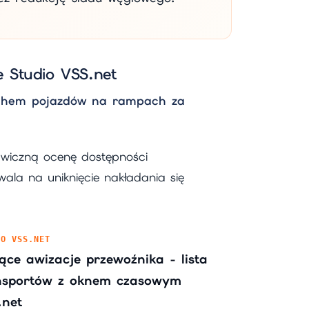
 Studio VSS.net
uchem pojazdów na rampach za
kawiczną ocenę dostępności
la na uniknięcie nakładania się
IO VSS.NET
ące awizacje przewoźnika - lista
nsportów z oknem czasowym
.net