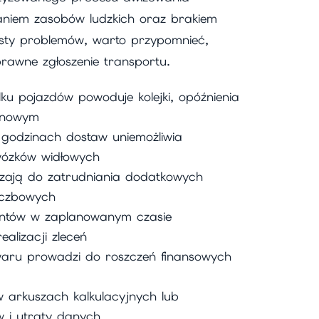
taniem zasobów ludzkich oraz brakiem
isty problemów, warto przypomnieć,
rawne zgłoszenie transportu.
ku pojazdów powoduje kolejki, opóźnienia
zynowym
 godzinach dostaw uniemożliwia
wózków widłowych
zają do zatrudniania dodatkowych
iczbowych
entów w zaplanowanym czasie
alizacji zleceń
waru prowadzi do roszczeń finansowych
 arkuszach kalkulacyjnych lub
w i utraty danych