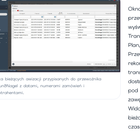
Okno
prze
wyśw
Tran
Plan
Prze
reko
tran
sta bieżących awizacji przypisanych do przewoźnika
dost
un&Nagel z datami, numerami zamówień i
pod 
ntrahentami.
zawę
Wido
bież
czas