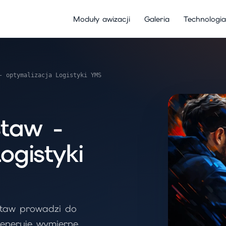
Moduły awizacji
Galeria
Technologia
- optymalizacja Logistyki YMS
taw -
ogistyki
staw prowadzi do
eneruje wymierne