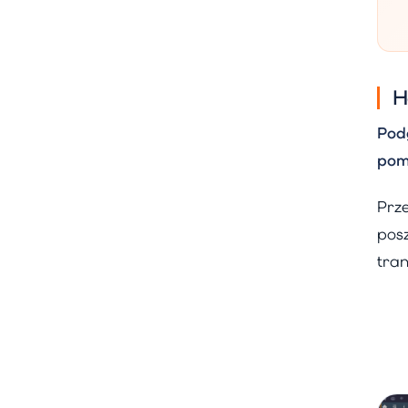
H
Pod
pom
Prze
pos
tra