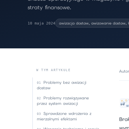
straty finansowe.
awizacja dostaw, awizowanie dostaw, 
10 maja 2024
W TYM ARTYKULE
Autor
Problemy bez awizacji
dostaw
Problemy rozwiązywane
przez system awizacji
Sprawdzone wdrożenia z
Bra
mierzalnymi efektami
wym