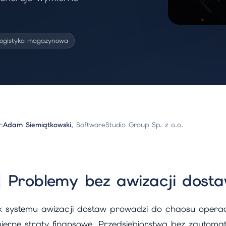
logistyka magazynowa
:
Adam Siemiątkowski
, SoftwareStudio Group Sp. z o.o.
Problemy bez awizacji dost
k systemu awizacji dostaw prowadzi do chaosu operac
ierne straty finansowe. Przedsiębiorstwa bez zautom