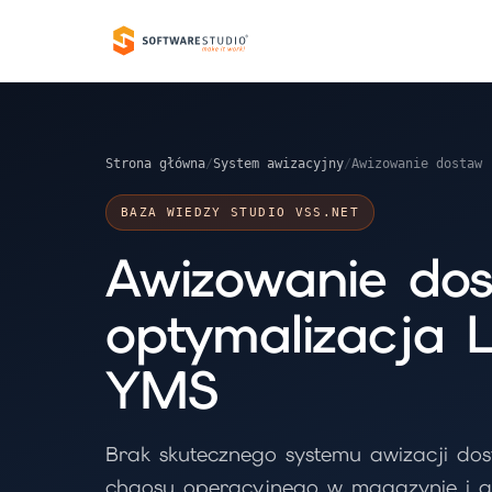
Strona główna
/
System awizacyjny
/
Awizowanie dostaw 
BAZA WIEDZY STUDIO VSS.NET
Awizowanie dos
optymalizacja L
YMS
Brak skutecznego systemu awizacji do
chaosu operacyjnego w magazynie i g