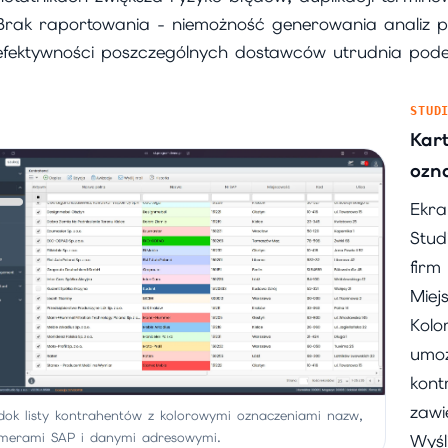
Brak raportowania - niemożność generowania analiz pu
efektywności poszczególnych dostawców utrudnia pode
STUD
Kar
ozn
Ekra
Stud
firm
Miej
Kolo
umoż
kont
zawi
dok listy kontrahentów z kolorowymi oznaczeniami nazw,
merami SAP i danymi adresowymi.
Wyśl