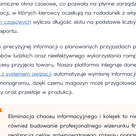
amiczne okna czasowe, co pozwala na płynne zarządza
uacji, w których kierowcy oczekują na rozładunek z w
en czasowych
wylicza długość slotu na podstawie liczby
sportu.
k precyzyjnej informacji o planowanych przyjazdach pr
obów ludzkich oraz nieefektywnego wykorzystania ramp
cesy przyjęcia towaru. Nasza platforma integruje da
 z systemem awizacji
automatyzuje wymianę informacji 
monogramu, dzięki czemu magazyn może przygotować s
y oraz przestoje w produkcji.
Eliminacja chaosu informacyjnego i kolejek to n
również budowanie profesjonalnego wizerunku f
realizacja celów zrównoważonego rozwoju poprz