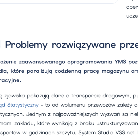
oper
ucze
Problemy rozwiązywane prze
ożenie zaawansowanego oprogramowania YMS pozwa
dła, które paraliżują codzienną pracę magazynu or
racyjne.
lę zjawiska pokazują dane o transporcie drogowym, pu
ąd Statystyczny
- to od wolumenu przewozów zależy ob
istycznych. Jednym z najpoważniejszych wyzwań są niek
mami zakładu, które wynikają z braku ustrukturyzowa
nsportów w godzinach szczytu. System Studio VSS.net 