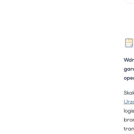
Wdr
gar
ope
Ska
Urz
log
bra
tra