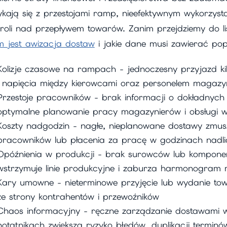
ykają się z przestojami ramp, nieefektywnym wykorzys
troli nad przepływem towarów. Zanim przejdziemy do l
m jest awizacja dostaw
i jakie dane musi zawierać pop
Kolizje czasowe na rampach - jednoczesny przyjazd kil
i napięcia między kierowcami oraz personelem maga
Przestoje pracowników - brak informacji o dokładnych
optymalne planowanie pracy magazynierów i obsługi 
Koszty nadgodzin - nagłe, nieplanowane dostawy zmus
pracowników lub płacenia za pracę w godzinach nadl
Opóźnienia w produkcji - brak surowców lub kompon
wstrzymuje linie produkcyjne i zaburza harmonogram re
Kary umowne - nieterminowe przyjęcie lub wydanie to
ze strony kontrahentów i przewoźników
Chaos informacyjny - ręczne zarządzanie dostawami w
notatnikach zwiększa ryzyko błędów, duplikacji terminó