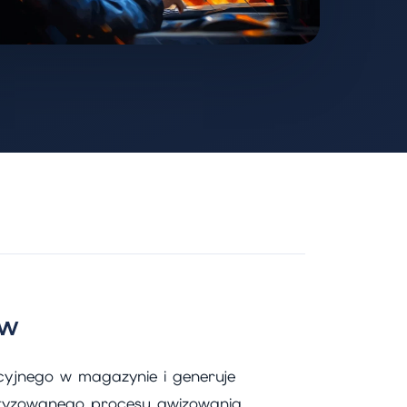
aw
yjnego w magazynie i generuje
atyzowanego procesu awizowania