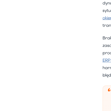
dyn
syt
oki
tran
Bra
zas
pro
ERP
har
błęd