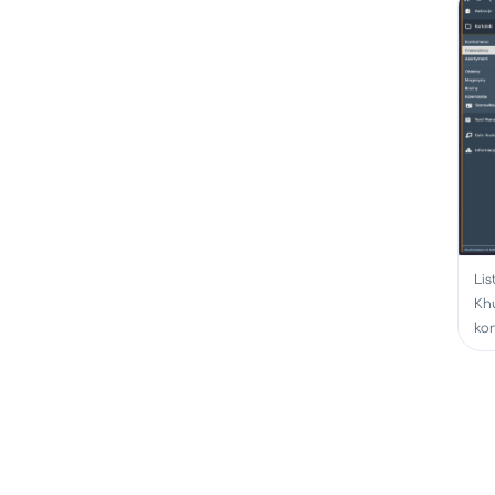
Li
Kh
ko