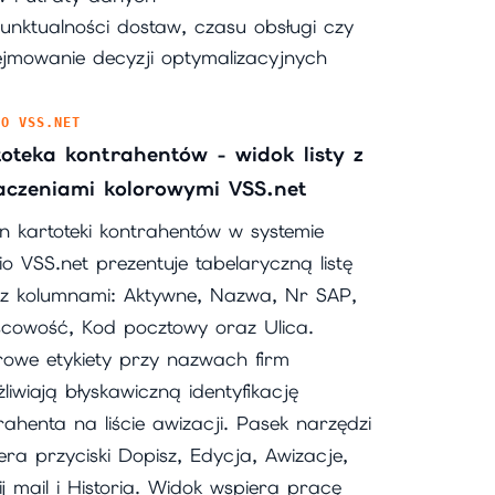
nktualności dostaw, czasu obsługi czy
jmowanie decyzji optymalizacyjnych
IO VSS.NET
toteka kontrahentów - widok listy z
aczeniami kolorowymi VSS.net
n kartoteki kontrahentów w systemie
io VSS.net prezentuje tabelaryczną listę
 z kolumnami: Aktywne, Nazwa, Nr SAP,
scowość, Kod pocztowy oraz Ulica.
rowe etykiety przy nazwach firm
liwiają błyskawiczną identyfikację
rahenta na liście awizacji. Pasek narzędzi
era przyciski Dopisz, Edycja, Awizacje,
ij mail i Historia. Widok wspiera pracę