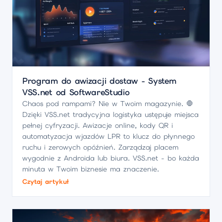
Program do awizacji dostaw - System
VSS.net od SoftwareStudio
Chaos pod rampami? Nie w Twoim magazynie. 🛑
Dzięki VSS.net tradycyjna logistyka ustępuje miejsca
pełnej cyfryzacji. Awizacje online, kody QR i
automatyzacja wjazdów LPR to klucz do płynnego
ruchu i zerowych opóźnień. Zarządzaj placem
wygodnie z Androida lub biura. VSS.net - bo każda
minuta w Twoim biznesie ma znaczenie.
Czytaj artykuł