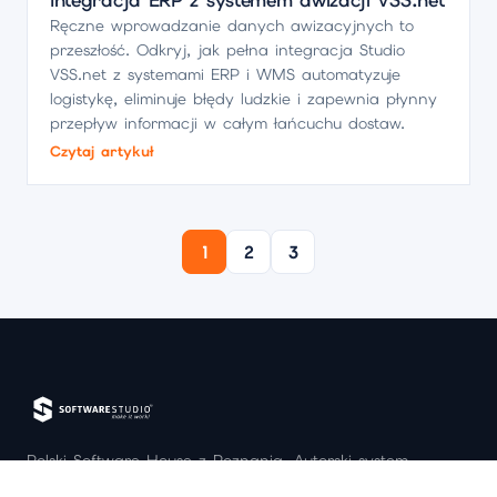
Integracja ERP z systemem awizacji VSS.net
Ręczne wprowadzanie danych awizacyjnych to
przeszłość. Odkryj, jak pełna integracja Studio
VSS.net z systemami ERP i WMS automatyzuje
logistykę, eliminuje błędy ludzkie i zapewnia płynny
przepływ informacji w całym łańcuchu dostaw.
Czytaj artykuł
1
2
3
Polski Software House z Poznania. Autorski system
awizacji Studio VSS.net (awizacja dostaw, okna czasowe,