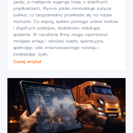
jazdy, a następnie sugerują trasy o stabilnych
prędkościach. Płynna jazda minimalizuje zużycie
paliwa, co bezpośrednio przekłada się na niższe
rachunki. Co więcej, system pomaga unikać korków
i zbędnych postojów, dodatkowo redukując
spalanie. W rezultacie firmy mogą raportować
mniejsze emisje i obniżać koszty operacyjne,
spełniając cele zrównoważonego rozwoju i
zwiększając zyski.
Czytaj artykuł