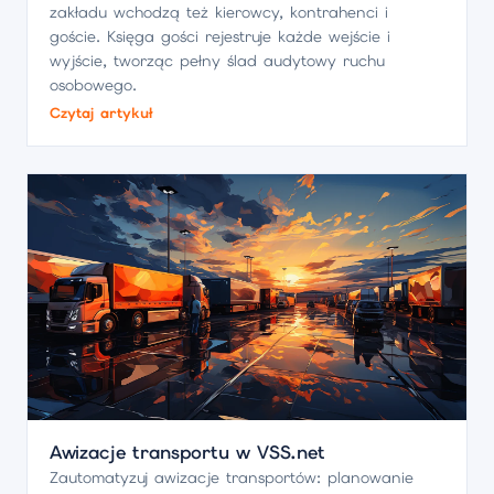
zakładu wchodzą też kierowcy, kontrahenci i
goście. Księga gości rejestruje każde wejście i
wyjście, tworząc pełny ślad audytowy ruchu
osobowego.
Czytaj artykuł
Awizacje transportu w VSS.net
Zautomatyzuj awizacje transportów: planowanie