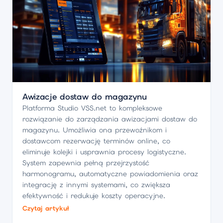
Awizacje dostaw do magazynu
Platforma Studio VSS.net to kompleksowe
rozwiązanie do zarządzania awizacjami dostaw do
magazynu. Umożliwia ona przewoźnikom i
dostawcom rezerwację terminów online, co
eliminuje kolejki i usprawnia procesy logistyczne.
System zapewnia pełną przejrzystość
harmonogramu, automatyczne powiadomienia oraz
integrację z innymi systemami, co zwiększa
efektywność i redukuje koszty operacyjne.
Czytaj artykuł