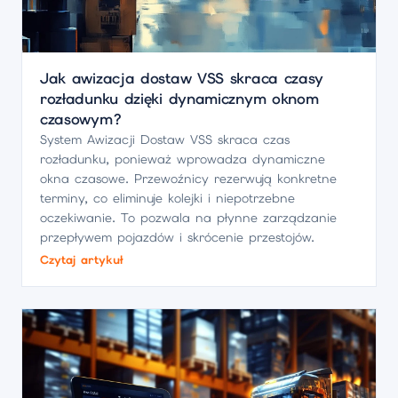
Jak awizacja dostaw VSS skraca czasy
rozładunku dzięki dynamicznym oknom
czasowym?
System Awizacji Dostaw VSS skraca czas
rozładunku, ponieważ wprowadza dynamiczne
okna czasowe. Przewoźnicy rezerwują konkretne
terminy, co eliminuje kolejki i niepotrzebne
oczekiwanie. To pozwala na płynne zarządzanie
przepływem pojazdów i skrócenie przestojów.
Czytaj artykuł