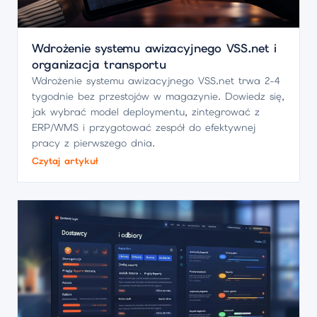
Wdrożenie systemu awizacyjnego VSS.net i
organizacja transportu
Wdrożenie systemu awizacyjnego VSS.net trwa 2-4
tygodnie bez przestojów w magazynie. Dowiedz się,
jak wybrać model deploymentu, zintegrować z
ERP/WMS i przygotować zespół do efektywnej
pracy z pierwszego dnia.
Czytaj artykuł