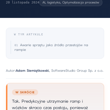
AI, logistyka, Optymalizacja procesów
20 listopada 2024
W TYM ARTYKULE
Awarie sprzętu jako źródło przestojów na
rampie
Autor:
Adam Siemiątkowski
, SoftwareStudio Group Sp. z o.o.
W SKRÓCIE
Tak. Predykcyjne utrzymanie ramp i
wózków skraca czas postoju, ponieważ