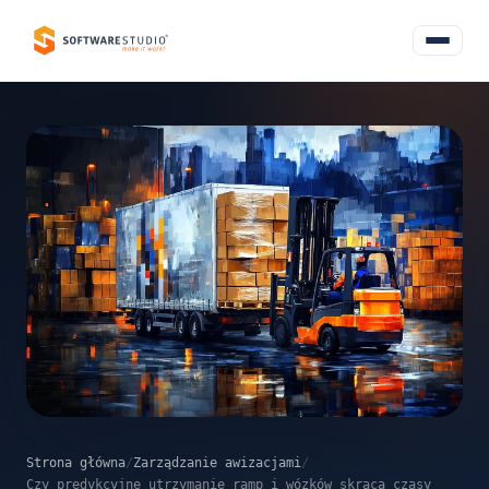
Strona główna
/
Zarządzanie awizacjami
/
Czy predykcyjne utrzymanie ramp i wózków skraca czasy