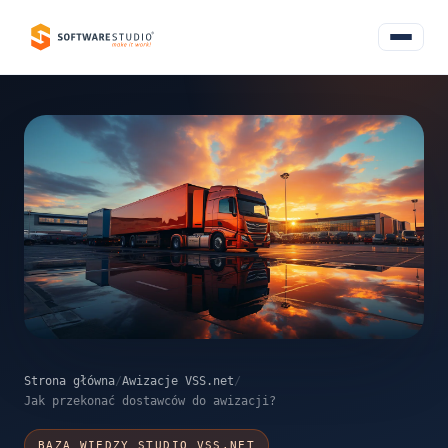
Strona główna
/
Awizacje VSS.net
/
Jak przekonać dostawców do awizacji?
BAZA WIEDZY STUDIO VSS.NET