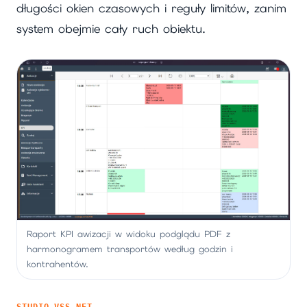
długości okien czasowych i reguły limitów, zanim
system obejmie cały ruch obiektu.
Raport KPI awizacji w widoku podglądu PDF z
harmonogramem transportów według godzin i
kontrahentów.
STUDIO VSS.NET