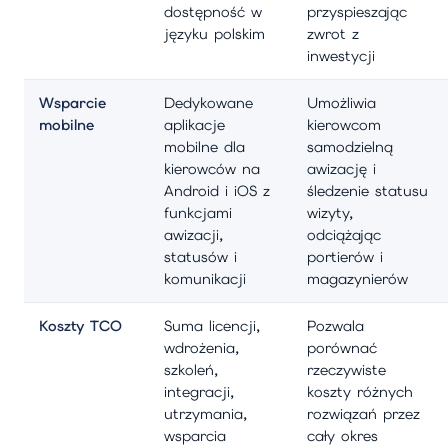
dostępność w
przyspieszając
języku polskim
zwrot z
inwestycji
Wsparcie
Dedykowane
Umożliwia
mobilne
aplikacje
kierowcom
mobilne dla
samodzielną
kierowców na
awizację i
Android i iOS z
śledzenie statusu
funkcjami
wizyty,
awizacji,
odciążając
statusów i
portierów i
komunikacji
magazynierów
Koszty TCO
Suma licencji,
Pozwala
wdrożenia,
porównać
szkoleń,
rzeczywiste
integracji,
koszty różnych
utrzymania,
rozwiązań przez
wsparcia
cały okres