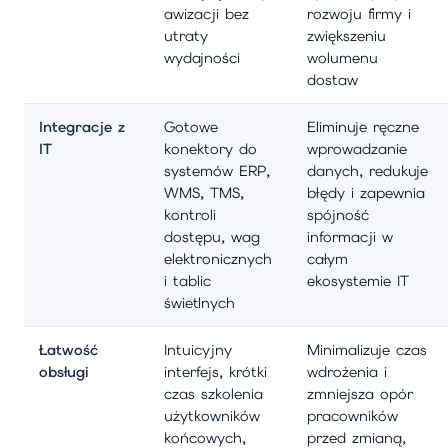
awizacji bez
rozwoju firmy i
utraty
zwiększeniu
wydajności
wolumenu
dostaw
Integracje z
Gotowe
Eliminuje ręczne
IT
konektory do
wprowadzanie
systemów ERP,
danych, redukuje
WMS, TMS,
błędy i zapewnia
kontroli
spójność
dostępu, wag
informacji w
elektronicznych
całym
i tablic
ekosystemie IT
świetlnych
Łatwość
Intuicyjny
Minimalizuje czas
obsługi
interfejs, krótki
wdrożenia i
czas szkolenia
zmniejsza opór
użytkowników
pracowników
końcowych,
przed zmianą,