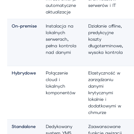
automatyczne
serwerów i IT
aktualizacje
On-premise
Instalacja na
Działanie offline,
lokalnych
predykcyjne
serwerach,
koszty
pełna kontrola
długoterminowe,
nad danymi
wysoka kontrola
Hybrydowe
Połączenie
Elastyczność w
cloud i
zarządzaniu
lokalnych
danymi
komponentów
krytycznymi
lokalnie i
dodatkowymi w
chmurze
Standalone
Dedykowany
Zaawansowane
system YMS
funkcje awizacji,