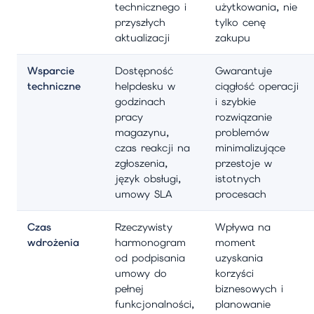
technicznego i
użytkowania, nie
przyszłych
tylko cenę
aktualizacji
zakupu
Wsparcie
Dostępność
Gwarantuje
techniczne
helpdesku w
ciągłość operacji
godzinach
i szybkie
pracy
rozwiązanie
magazynu,
problemów
czas reakcji na
minimalizujące
zgłoszenia,
przestoje w
język obsługi,
istotnych
umowy SLA
procesach
Czas
Rzeczywisty
Wpływa na
wdrożenia
harmonogram
moment
od podpisania
uzyskania
umowy do
korzyści
pełnej
biznesowych i
funkcjonalności,
planowanie