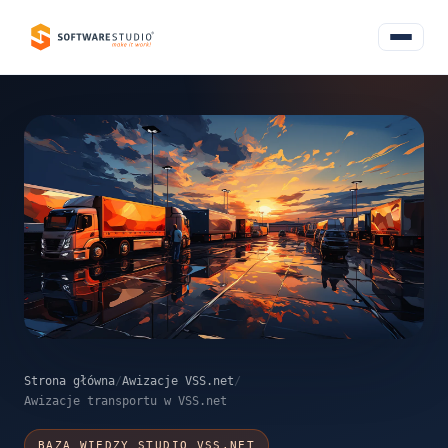
Strona główna
/
Awizacje VSS.net
/
Awizacje transportu w VSS.net
BAZA WIEDZY STUDIO VSS.NET