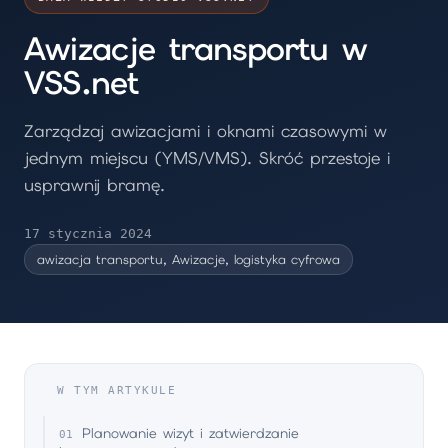
Awizacje transportu w
VSS.net
Zarządzaj awizacjami i oknami czasowymi w
jednym miejscu (YMS/VMS). Skróć przestoje i
usprawnij bramę.
17 stycznia 2024
awizacja transportu, Awizacje, logistyka cyfrowa
W TYM ARTYKULE
Planowanie wizyt i zatwierdzanie