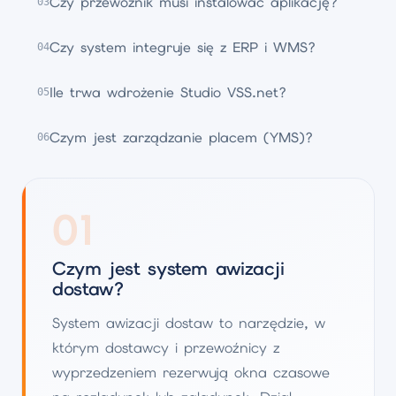
Czy przewoźnik musi instalować aplikację?
03
Czy system integruje się z ERP i WMS?
04
Ile trwa wdrożenie Studio VSS.net?
05
Czym jest zarządzanie placem (YMS)?
06
01
Czym jest system awizacji
dostaw?
System awizacji dostaw to narzędzie, w
którym dostawcy i przewoźnicy z
wyprzedzeniem rezerwują okna czasowe