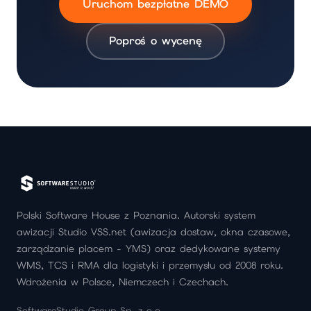
Uruchom bezpłatne DEMO
Poproś o wycenę
Polski Software House z Poznania. Autorski system
awizacji Studio VSS.net (awizacja dostaw, okna czasowe,
zarządzanie placem - YMS) oraz dedykowane systemy
WMS, TCS i RMA dla logistyki i przemysłu od 2008 roku.
Wdrożenia w Polsce, Niemczech i Czechach.
SoftwareStudio Group Sp. z o.o.