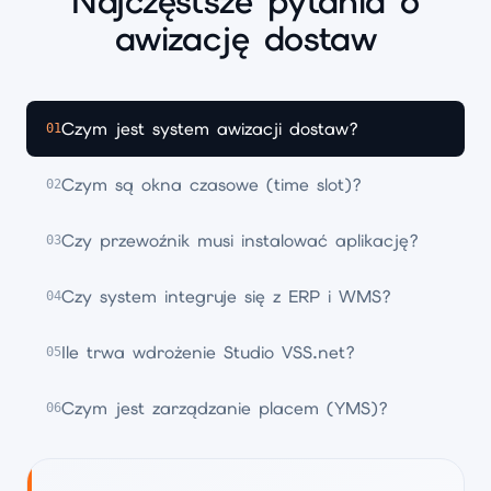
Najczęstsze pytania o
awizację dostaw
Czym jest system awizacji dostaw?
01
Czym są okna czasowe (time slot)?
02
Czy przewoźnik musi instalować aplikację?
03
Czy system integruje się z ERP i WMS?
04
Ile trwa wdrożenie Studio VSS.net?
05
Czym jest zarządzanie placem (YMS)?
06