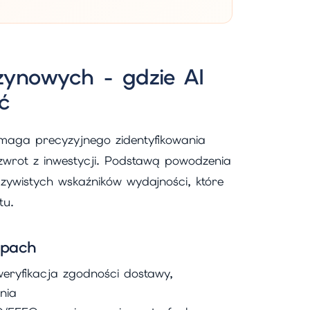
ynowych - gdzie AI
ć
ymaga precyzyjnego zidentyfikowania
zwrot z inwestycji. Podstawą powodzenia
zywistych wskaźników wydajności, które
tu.
apach
 weryfikacja zgodności dostawy,
nia