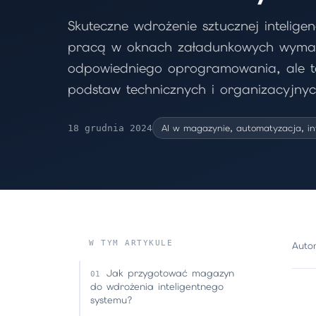
Skuteczne wdrożenie sztucznej intelige
pracą w oknach załadunkowych wymag
odpowiedniego oprogramowania, ale ta
podstaw technicznych i organizacyjnyc
AI w magazynie, automatyzacja, i
18 grudnia 2024
W TYM ARTYKULE
Autor
Jak przygotować magazyn
do wdrożenia inteligentnego
systemu?