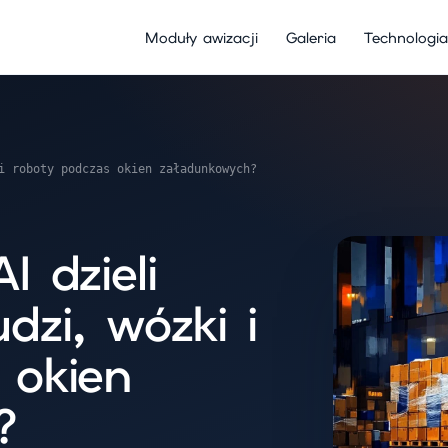
Moduły awizacji
Galeria
Technologia
i roboty podczas okien załadunkowych?
I dzieli
dzi, wózki i
 okien
?