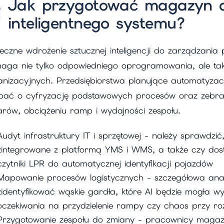
Jak przygotować magazyn 
inteligentnego systemu?
teczne wdrożenie sztucznej inteligencji do zarządzan
aga nie tylko odpowiedniego oprogramowania, ale takż
nizacyjnych. Przedsiębiorstwa planujące automatyzacj
bać o cyfryzację podstawowych procesów oraz zebran
arów, obciążeniu ramp i wydajności zespołu.
Audyt infrastruktury IT i sprzętowej - należy sprawdzi
zintegrowane z platformą YMS i WMS, a także czy dostęp
czytniki LPR do automatycznej identyfikacji pojazdów
Mapowanie procesów logistycznych - szczegółowa ana
zidentyfikować wąskie gardła, które AI będzie mogła wye
oczekiwania na przydzielenie rampy czy chaos przy ro
Przygotowanie zespołu do zmiany - pracownicy magazy