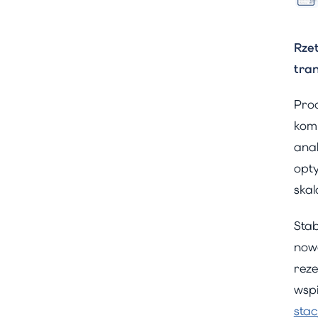
Rze
tra
Pro
kom
ana
opty
ska
Stab
now
rez
wsp
sta