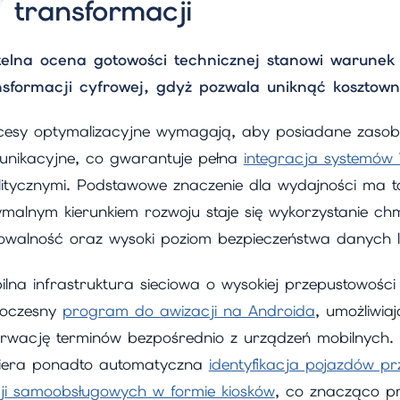
transformacji
telna ocena gotowości technicznej stanowi warunek
nsformacji cyfrowej, gdyż pozwala uniknąć kosztown
cesy optymalizacyjne wymagają, aby posiadane zasoby 
unikacyjne, co gwarantuje pełna
integracja systemów
litycznymi. Podstawowe znaczenie dla wydajności ma 
malnym kierunkiem rozwoju staje się wykorzystanie ch
lowalność oraz wysoki poziom bezpieczeństwa danych l
ilna infrastruktura sieciowa o wysokiej przepustowośc
oczesny
program do awizacji na Androida
, umożliwia
erwację terminów bezpośrednio z urządzeń mobilnych.
iera ponadto automatyczna
identyfikacja pojazdów p
cji samoobsługowych w formie kiosków
, co znacząco p