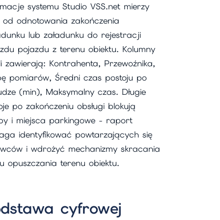
rmacje systemu Studio VSS.net mierzy
 od odnotowania zakończenia
adunku lub załadunku do rejestracji
zdu pojazdu z terenu obiektu. Kolumny
li zawierają: Kontrahenta, Przewoźnika,
bę pomiarów, Średni czas postoju po
udze (min), Maksymalny czas. Długie
oje po zakończeniu obsługi blokują
y i miejsca parkingowe - raport
ga identyfikować powtarzających się
wców i wdrożyć mechanizmy skracania
u opuszczania terenu obiektu.
odstawa cyfrowej