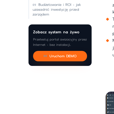
Budżetowanie i ROI - jak
uzasadnić inwestycję przed
zarządem
Zobacz system na żywo
Przetestuj portal awizacyjny przez
Internet - bez instalacji.
Uruchom DEMO