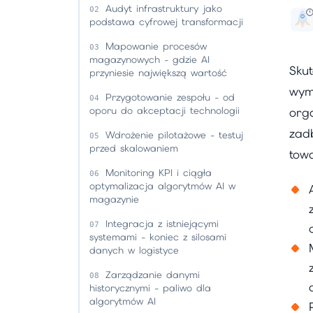
Audyt infrastruktury jako
podstawa cyfrowej transformacji
Mapowanie procesów
magazynowych - gdzie AI
Sku
przyniesie największą wartość
wym
Przygotowanie zespołu - od
oporu do akceptacji technologii
orga
zad
Wdrożenie pilotażowe - testuj
przed skalowaniem
tow
Monitoring KPI i ciągła
optymalizacja algorytmów AI w
magazynie
Integracja z istniejącymi
systemami - koniec z silosami
danych w logistyce
Zarządzanie danymi
historycznymi - paliwo dla
algorytmów AI