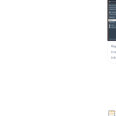
Ra
tr
In