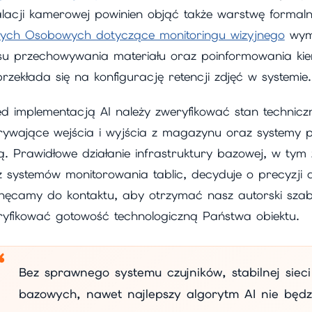
talacji kamerowej powinien objąć także warstwę formal
ych Osobowych dotyczące monitoringu wizyjnego
wyma
su przechowywania materiału oraz poinformowania kie
rzekłada się na konfigurację retencji zdjęć w systemie.
d implementacją AI należy zweryfikować stan techniczn
rywające wejścia i wyjścia z magazynu oraz systemy 
ą. Prawidłowe działanie infrastruktury bazowej, w ty
z systemów monitorowania tablic, decyduje o precyzji 
hęcamy do kontaktu, aby otrzymać nasz autorski szablo
ryfikować gotowość technologiczną Państwa obiektu.
Bez sprawnego systemu czujników, stabilnej siec
bazowych, nawet najlepszy algorytm AI nie będzi