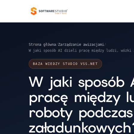
Strona główna
/
Zarządzanie awizacjami
/
W jaki sposób AI dzieli pracę między ludzi, wózki 
BAZA WIEDZY STUDIO VSS.NET
W jaki sposób A
pracę między lu
roboty podczas
załadunkowych