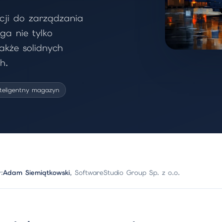
ncji do zarządzania
a nie tylko
kże solidnych
h.
nteligentny magazyn
:
Adam Siemiątkowski
, SoftwareStudio Group Sp. z o.o.