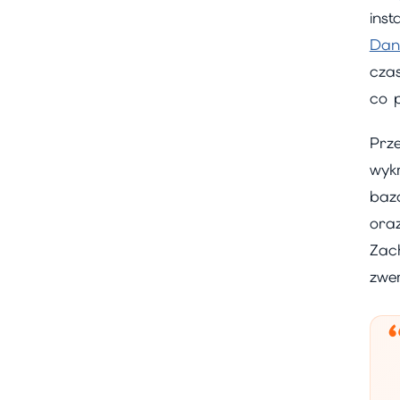
ins
Dan
cza
co p
Prze
wyk
baz
ora
Zac
zwe