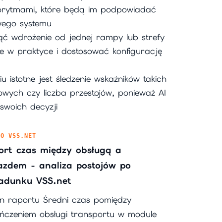
lgorytmami, które będą im podpowiadać
wego systemu
ć wdrożenie od jednej rampy lub strefy
e w praktyce i dostosować konfigurację
 istotne jest śledzenie wskaźników takich
owych czy liczba przestojów, ponieważ AI
woich decyzji
IO VSS.NET
ort czas między obsługą a
azdem - analiza postojów po
ładunku VSS.net
n raportu Średni czas pomiędzy
ńczeniem obsługi transportu w module