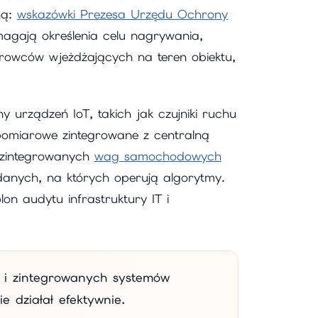
ną:
wskazówki Prezesa Urzędu Ochrony
gają określenia celu nagrywania,
rowców wjeżdżających na teren obiektu,
y urządzeń IoT, takich jak czujniki ruchu
pomiarowe zintegrowane z centralną
m zintegrowanych
wag samochodowych
danych, na których operują algorytmy.
n audytu infrastruktury IT i
i i zintegrowanych systemów
e działał efektywnie.