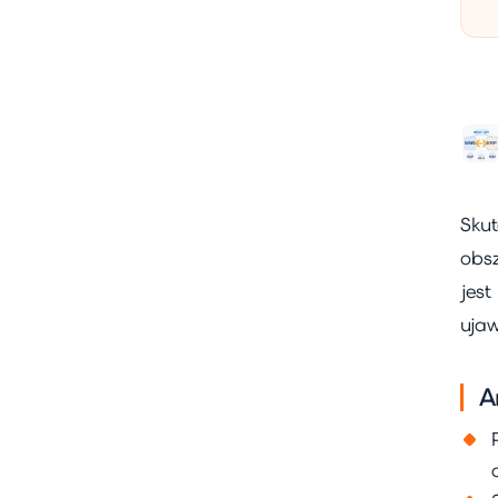
Skut
obs
jes
uja
A