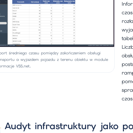
Info
czas
rozł
wyja
tabe
Licz
port średniego czasu pomiędzy zakończeniem obsługi
obsł
ansportu a wyjazdem pojazdu z terenu obiektu w module
post
formacje VSS.net.
ramp
poma
spra
czas
Audyt infrastruktury jako p