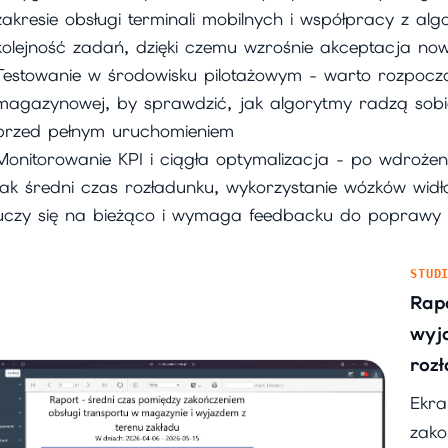
zakresie obsługi terminali mobilnych i współpracy z a
kolejność zadań, dzięki czemu wzrośnie akceptacja no
Testowanie w środowisku pilotażowym - warto rozpoczą
magazynowej, by sprawdzić, jak algorytmy radzą sobi
przed pełnym uruchomieniem
Monitorowanie KPI i ciągła optymalizacja - po wdrożeniu
jak średni czas rozładunku, wykorzystanie wózków widł
uczy się na bieżąco i wymaga feedbacku do poprawy s
STUD
Rap
wyj
roz
Ekra
zako