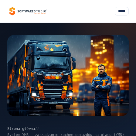
Strona główna
/
/
System YMS - zarządzanie ruchem pojazdów na placu (YMS)